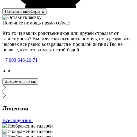
Показать еще
Скрыть
Получите помощь прямо сейчас
Кто-то из ваших родственников или друзей страдает от
зависимости? Вы всячески пытались помочь, но в результате
человек все равно возвращался к прошлой жизни? Вы не
первые, кто столкнулся с этой бедой.
Лечение наркомании в вашей клинике стало огромным
+7 903 646-20-71
прорывом для нас. Мой сын больше двух лет
употреблял курительные вещества и ни хотел
или
признавать свою проблему. Решившись отправить его к
вам на лечение, сын получил всестороннюю помощь и
Закажите звонок
поддержку. Был подобран индивидуальный план
лечения, учитывая все особенности моего сына.
Благодаря вашему профессионализму, сын трезвый и
полон сил менять свою жизнь дальше.
Лицензии
Все лицензии