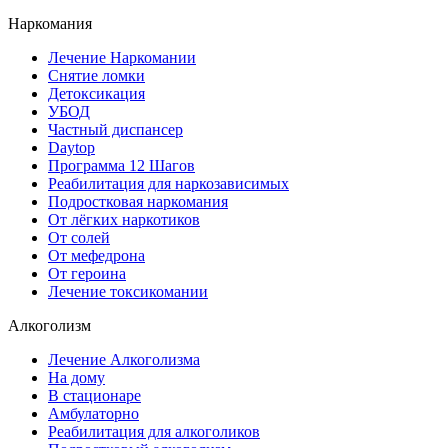
Наркомания
Лечение Наркомании
Снятие ломки
Детоксикация
УБОД
Частный диспансер
Daytop
Программа 12 Шагов
Реабилитация для наркозависимых
Подростковая наркомания
От лёгких наркотиков
От солей
От мефедрона
От героина
Лечение токсикомании
Алкоголизм
Лечение Алкоголизма
На дому
В стационаре
Амбулаторно
Реабилитация для алкоголиков