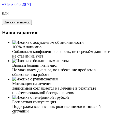
+7 903 646-20-71
или
Закажите звонок
Я был зависим от наркотиков, временами, конечно,
понимал, что это уже затянуло меня сильно, но
Наши гарантии
остановиться не мог. Решил попробовать и обратился к
вам в клинику. Так как я продолжал работать и
попросту не мог находиться на лечении долгое время,
100% Анонимно
мне предложили усиленный курс лечения наркомании.
Соблюдаем конфиденциальность, не передаём данные и
Наркологи вначале провели мне очищение организма, а
не ставим на учёт
дальше началась психотерапия. Был сильно удивлен, как
грамотно и четко мне все разложили по полочкам, дали
Выдаём больничный лист
бесценные рекомендации, что делать дальше вне
Не указываем диагноз, во избежание проблем в
клиники. Спасибо вам огромное!
обществе и на работе
Мотивация на лечение
Зависимый соглашается на лечение в результате
профессиональной беседы с врачом
Я жена наркомана. Узнав по рекомендациям о вашей
клинике, спустя какое-то время, позвонила. И могу с
Бесплатная консультация
уверенностью сказать, что это лучший выбор. Общение
Поддержим вас и ваших родственников в тяжелой
с сотрудниками дало мне понять, что у вас работают
ситуации