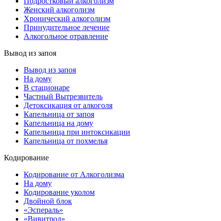
Подростковый алкоголизм
Женский алкоголизм
Хронический алкоголизм
Принудительное лечение
Алкогольное отравление
Вывод из запоя
Вывод из запоя
На дому
В стационаре
Частный Вытрезвитель
Детоксикация от алкоголя
Капельница от запоя
Капельница на дому
Капельница при интоксикации
Капельница от похмелья
Кодирование
Кодирование от Алкоголизма
На дому
Кодирование уколом
Двойной блок
«Эспераль»
«Вивитрол»