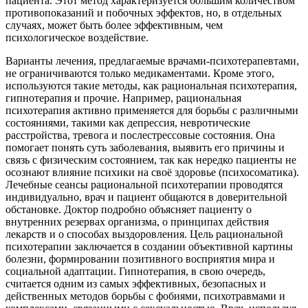
пациента. Этот метод характеризуется большим количеством
противопоказаний и побочных эффектов, но, в отдельных
случаях, может быть более эффективным, чем
психологическое воздействие.
Варианты лечения, предлагаемые врачами-психотерапевтами,
не ограничиваются только медикаментами. Кроме этого,
используются такие методы, как рациональная психотерапия,
гипнотерапия и прочие. Например, рациональная
психотерапия активно применяется для борьбы с различными
состояниями, такими как депрессия, невротические
расстройства, тревога и послестрессовые состояния. Она
помогает понять суть заболевания, выявить его причины и
связь с физическим состоянием, так как нередко пациенты не
осознают влияние психики на своё здоровье (психосоматика).
Лечебные сеансы рациональной психотерапии проводятся
индивидуально, врач и пациент общаются в доверительной
обстановке. Доктор подробно объясняет пациенту о
внутренних резервах организма, о принципах действия
лекарств и о способах выздоровления. Цель рациональной
психотерапии заключается в создании объективной картины
болезни, формировании позитивного восприятия мира и
социальной адаптации. Гипнотерапия, в свою очередь,
считается одним из самых эффективных, безопасных и
действенных методов борьбы с фобиями, психотравмами и