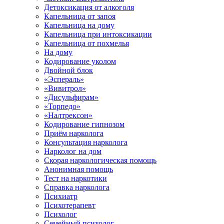
Детоксикация от алкоголя
Капельница от запоя
Капельница на дому
Капельница при интоксикации
Капельница от похмелья
На дому
Кодирование уколом
Двойной блок
«Эспераль»
«Вивитрол»
«Дисульфирам»
«Торпедо»
«Налтрексон»
Кодирование гипнозом
Приём нарколога
Консультация нарколога
Нарколог на дом
Скорая наркологическая помощь
Анонимная помощь
Тест на наркотики
Справка нарколога
Психиатр
Психотерапевт
Психолог
Семейный психолог