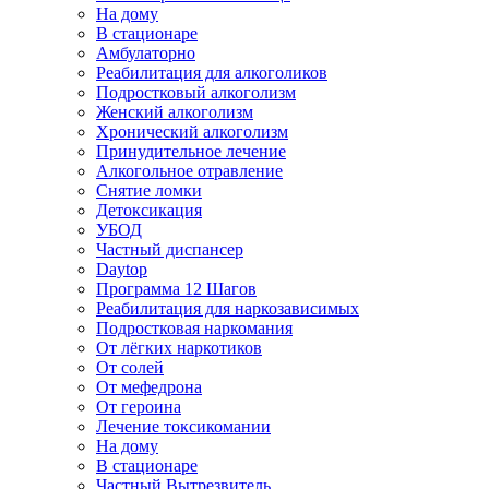
На дому
В стационаре
Амбулаторно
Реабилитация для алкоголиков
Подростковый алкоголизм
Женский алкоголизм
Хронический алкоголизм
Принудительное лечение
Алкогольное отравление
Снятие ломки
Детоксикация
УБОД
Частный диспансер
Daytop
Программа 12 Шагов
Реабилитация для наркозависимых
Подростковая наркомания
От лёгких наркотиков
От солей
От мефедрона
От героина
Лечение токсикомании
На дому
В стационаре
Частный Вытрезвитель